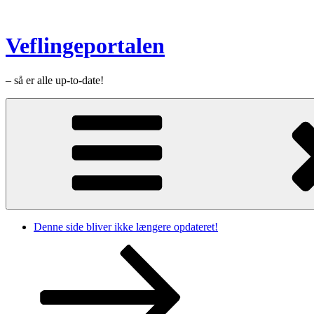
Videre
til
indhold
Veflingeportalen
– så er alle up-to-date!
Denne side bliver ikke længere opdateret!
Rul
ned
til
indhold