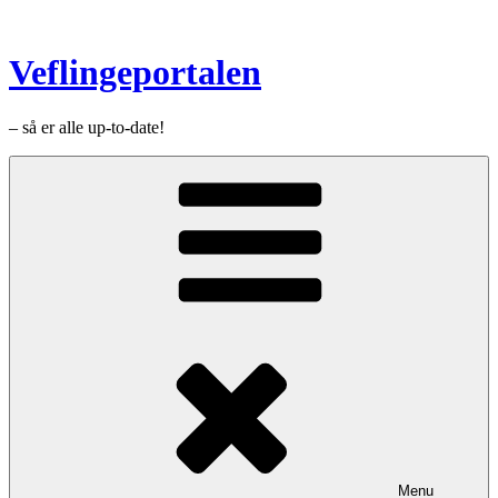
Videre
til
indhold
Veflingeportalen
– så er alle up-to-date!
Menu