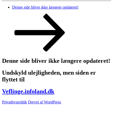
Denne side bliver ikke længere opdateret!
Rul
ned
til
indhold
Denne side bliver ikke længere opdateret!
Undskyld ulejligheden, men siden er
flyttet til
Veflinge.infoland.dk
Privatlivspolitik
Drevet af WordPress