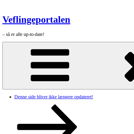
Videre
til
indhold
Veflingeportalen
– så er alle up-to-date!
Denne side bliver ikke længere opdateret!
Rul
ned
til
indhold