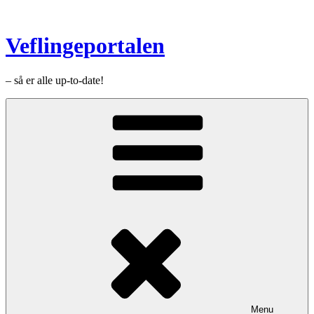
Videre
til
indhold
Veflingeportalen
– så er alle up-to-date!
Menu