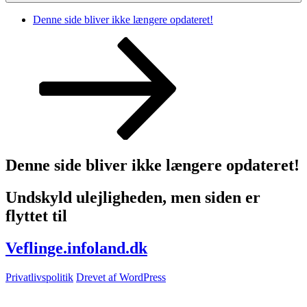
Denne side bliver ikke længere opdateret!
Rul
ned
til
indhold
Denne side bliver ikke længere opdateret!
Undskyld ulejligheden, men siden er
flyttet til
Veflinge.infoland.dk
Privatlivspolitik
Drevet af WordPress