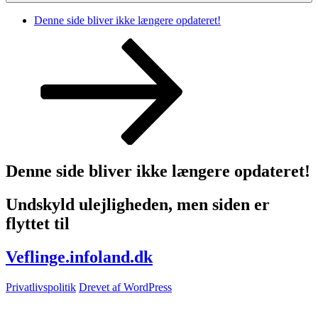
Denne side bliver ikke længere opdateret!
Rul
ned
til
indhold
Denne side bliver ikke længere opdateret!
Undskyld ulejligheden, men siden er
flyttet til
Veflinge.infoland.dk
Privatlivspolitik
Drevet af WordPress