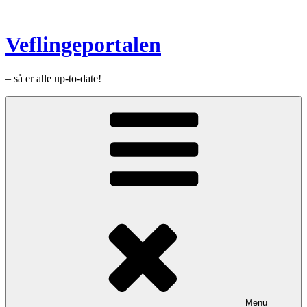
Videre
til
indhold
Veflingeportalen
– så er alle up-to-date!
Menu