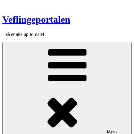
Videre
til
indhold
Veflingeportalen
– så er alle up-to-date!
Menu