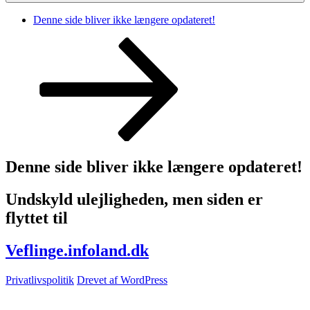
Denne side bliver ikke længere opdateret!
Rul
ned
til
indhold
Denne side bliver ikke længere opdateret!
Undskyld ulejligheden, men siden er
flyttet til
Veflinge.infoland.dk
Privatlivspolitik
Drevet af WordPress