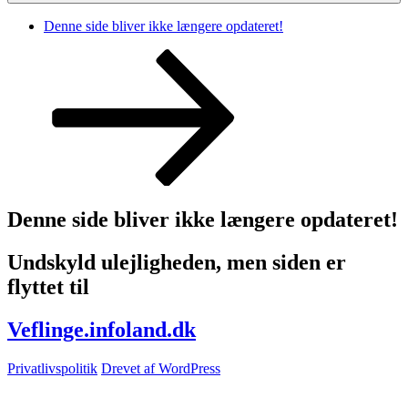
Denne side bliver ikke længere opdateret!
Rul
ned
til
indhold
Denne side bliver ikke længere opdateret!
Undskyld ulejligheden, men siden er
flyttet til
Veflinge.infoland.dk
Privatlivspolitik
Drevet af WordPress