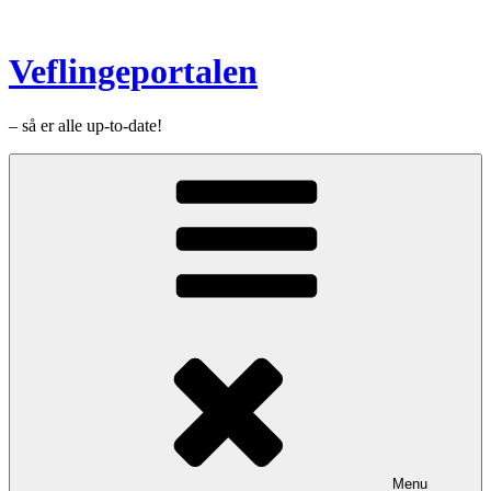
Videre
til
indhold
Veflingeportalen
– så er alle up-to-date!
Menu