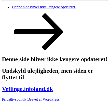
Denne side bliver ikke længere opdateret!
Rul
ned
til
indhold
Denne side bliver ikke længere opdateret!
Undskyld ulejligheden, men siden er
flyttet til
Veflinge.infoland.dk
Privatlivspolitik
Drevet af WordPress