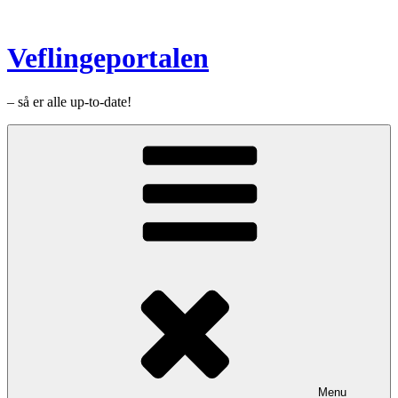
Videre
til
indhold
Veflingeportalen
– så er alle up-to-date!
Menu