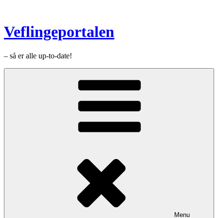
Videre
til
indhold
Veflingeportalen
– så er alle up-to-date!
Menu