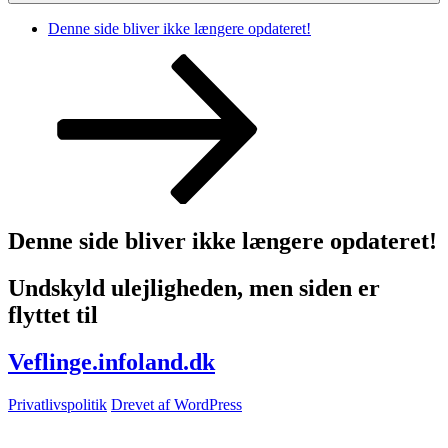
Denne side bliver ikke længere opdateret!
Rul
ned
til
indhold
Denne side bliver ikke længere opdateret!
Undskyld ulejligheden, men siden er
flyttet til
Veflinge.infoland.dk
Privatlivspolitik
Drevet af WordPress