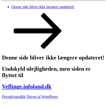
Denne side bliver ikke længere opdateret!
Rul
ned
til
indhold
Denne side bliver ikke længere opdateret!
Undskyld ulejligheden, men siden er
flyttet til
Veflinge.infoland.dk
Privatlivspolitik
Drevet af WordPress