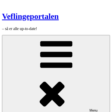
Videre
til
indhold
Veflingeportalen
– så er alle up-to-date!
Menu