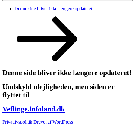
Denne side bliver ikke længere opdateret!
Rul
ned
til
indhold
Denne side bliver ikke længere opdateret!
Undskyld ulejligheden, men siden er
flyttet til
Veflinge.infoland.dk
Privatlivspolitik
Drevet af WordPress