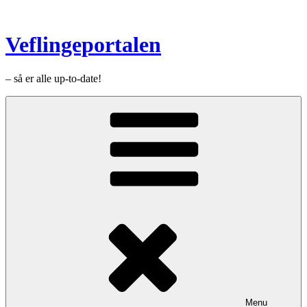
Videre
til
indhold
Veflingeportalen
– så er alle up-to-date!
Menu