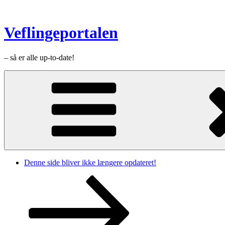
Videre
til
indhold
Veflingeportalen
– så er alle up-to-date!
Denne side bliver ikke længere opdateret!
Rul
ned
til
indhold