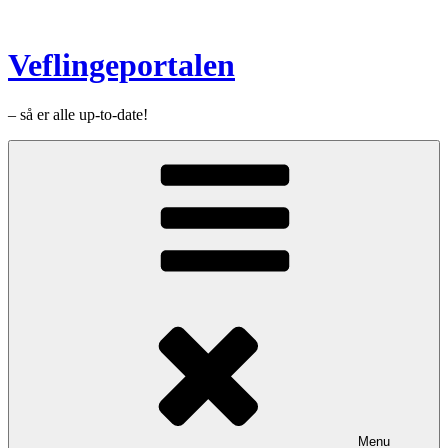
Videre
til
indhold
Veflingeportalen
– så er alle up-to-date!
Menu