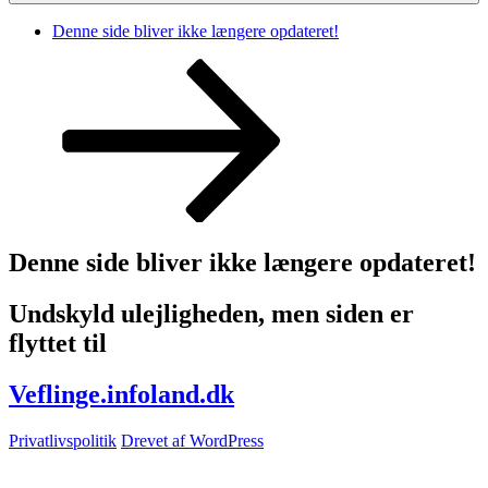
Denne side bliver ikke længere opdateret!
Rul
ned
til
indhold
Denne side bliver ikke længere opdateret!
Undskyld ulejligheden, men siden er
flyttet til
Veflinge.infoland.dk
Privatlivspolitik
Drevet af WordPress