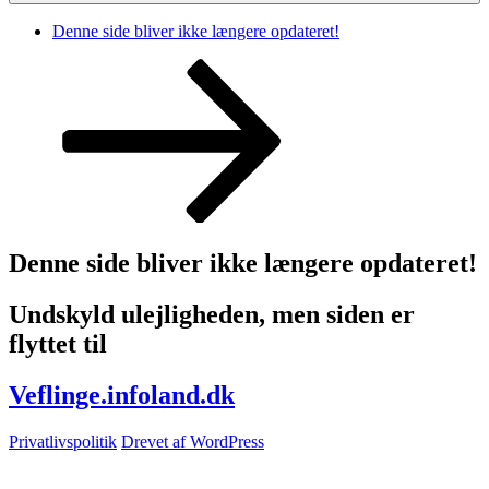
Denne side bliver ikke længere opdateret!
Rul
ned
til
indhold
Denne side bliver ikke længere opdateret!
Undskyld ulejligheden, men siden er
flyttet til
Veflinge.infoland.dk
Privatlivspolitik
Drevet af WordPress