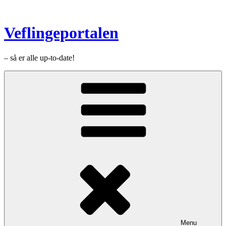
Videre
til
indhold
Veflingeportalen
– så er alle up-to-date!
Menu