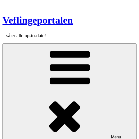
Videre
til
indhold
Veflingeportalen
– så er alle up-to-date!
Menu