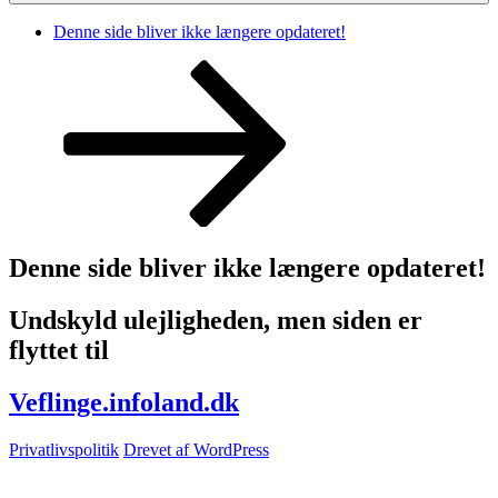
Denne side bliver ikke længere opdateret!
Rul
ned
til
indhold
Denne side bliver ikke længere opdateret!
Undskyld ulejligheden, men siden er
flyttet til
Veflinge.infoland.dk
Privatlivspolitik
Drevet af WordPress